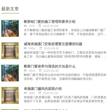
最新文章
断桥铝门窗的施工管理和要求介绍
2777
2023-07-08
关于断桥铝门窗的施工管理和要求，有很多人问威海断桥门窗厂
家，接下来就由我们为大家解答一下吧，不知道的朋友，还不看
过来？
威海肯德基门安装前需要注意哪些问题
2904
2023-06-10
威海肯德基门是一种安装非常方便的门，只要在安装前先做好准
备工作，充分确认威海肯德基门和使用到零件的数量、规格，对
于图纸的要求和安装的细节了如指掌，
断桥门窗保养与清洗的方法是什么
2505
2023-05-20
断桥门窗可用软布沾清水或中性洗涤剂擦拭，不能用普通肥皂和
洗衣粉，更不能用去污粉、洗厕精等强酸碱的清洁剂。
肯德基门漏风的原因介绍
3522
2023-04-22
肯德基门的质量问题。肯德基门出现了漏风的现象，门的质量也
逃脱不了关系。如果肯德基门的质量不好便会导致其密封性差，
因而漏风。