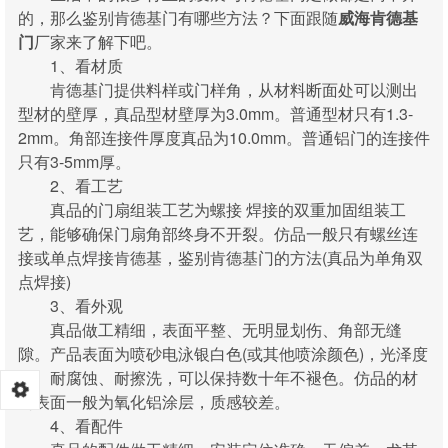
的，那么鉴别肯德基门有哪些方法？下面跟随
威海肯德基
门
厂家来了解下吧。
1、看材质
肯德基门提供料样或门样角，从材料断面处可以测出
型材的壁厚，真品型材壁厚为3.0mm。普通型材只有1.3-
2mm。角部连接件厚度真品为10.0mm。普通铝门的连接件
只有3-5mm厚。
2、看工艺
真品的门扇组装工艺为螺接 焊接的双重加固组装工
艺，能够确保门扇角部终身不开裂。仿品一般只有螺丝连
接或单点焊接肯德基，鉴别肯德基门的方法(真品为单角双
点焊接)
3、看外观
真品做工精细，表面平整、无明显划伤、角部无缝
隙。产品表面为喷砂电泳银白色(或其他喷涂颜色)，光泽度
高、耐腐蚀、耐擦洗，可以保持数十年不褪色。仿品的材
料表面一般为氧化铝涂层，质感较差。
4、看配件