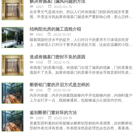
解决肯德基门漏风问题的方法
2247
2023-04-15
在冬季天气是很冷的。所以人们对肯德基门的防风性能非常重
视，毕竟这冷风如果肯德基门漏进来严重影响心情，那么怎样解
决肯德基门漏风的问题呢？
结构阳光房的施工流程介绍
3163
2022-12-03
随着我国经济水平的提升，人们对日子的要求不只体现在吃穿
上，能体现人们对日子要求的是居处方面，比如在温馨的小院里
建立一个钢结构阳光房，
造成肯德基门密封不良的原因
3198
2022-11-15
肯德基门的质量问题。肯德基门出现了漏风的现象，门的质量也
逃脱不了关系。如果肯德基门的质量不好便会导致其密封性差，
因而漏风。
断桥铝门窗的开启方式是怎样的
2156
2022-10-19
内开内倒窗：内开内倒窗既能够内平开也能够内倒，内倒时窗户
上方会打开一点，既能够通风，也能够减少占据室内空间。
鉴别断桥门窗好坏的方法
2287
2022-09-15
质量型原料量的好坏能够从断桥铝型材的外表调查，好的断桥铝
型材外表光泽有质感，外表喷涂色彩处理也会也自然，看着感觉
流通；