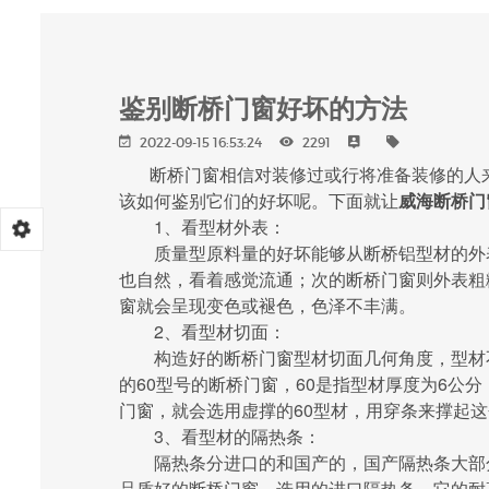
鉴别断桥门窗好坏的方法
2022-09-15 16:53:24
2291
断桥门窗相信对装修过或行将准备装修的人来
该如何鉴别它们的好坏呢。下面就让
威海断桥门
1、看型材外表：
质量型原料量的好坏能够从断桥铝型材的外表
也自然，看着感觉流通；次的断桥门窗则外表粗
窗就会呈现变色或褪色，色泽不丰满。
2、看型材切面：
构造好的断桥门窗型材切面几何角度，型材不
的60型号的断桥门窗，60是指型材厚度为6公
门窗，就会选用虚撑的60型材，用穿条来撑起
3、看型材的隔热条：
隔热条分进口的和国产的，国产隔热条大部分
品质好的断桥门窗，选用的进口隔热条，它的耐