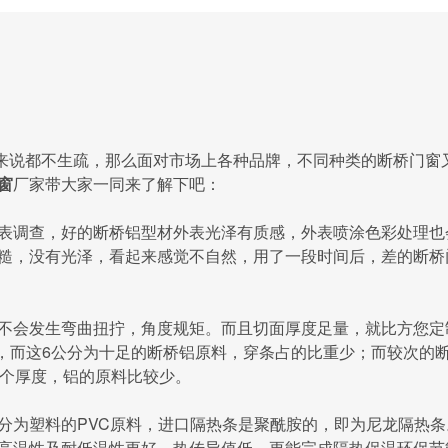
说都不生疏，那么面对市场上各种品牌，不同种类的断桥门窗
窗
厂家带大家一同来了解下吧：
调查，好的断桥铝型材外表光泽有质感，外表喷涂色彩处理也
糙，没有光泽，看起来感觉不自然，用了一段时间后，差的断桥
会发生弯曲扭拧，角度规矩。而且切面厚度足量，就比方您定
分，而这6公分为十足的断桥铝原料，穿条占的比重少；而较次的
这个厚度，铝的原料比较少。
为塑料的PVC原料，进口隔热条是聚酰胺的，即为尼龙隔热条
高温性及耐低温性更好，热传导值低，更能完成隔热保温环保节