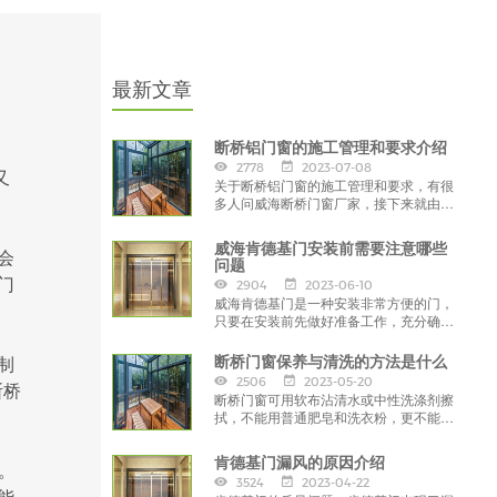
最新文章
断桥铝门窗的施工管理和要求介绍
2778
2023-07-08
又
关于断桥铝门窗的施工管理和要求，有很
多人问威海断桥门窗厂家，接下来就由我
们为大家解答一下吧，不知道的朋友，还
不看过来？
威海肯德基门安装前需要注意哪些
会
问题
门
2904
2023-06-10
威海肯德基门是一种安装非常方便的门，
只要在安装前先做好准备工作，充分确认
威海肯德基门和使用到零件的数量、规
格，对于图纸的要求和安装的细节了如指
制
断桥门窗保养与清洗的方法是什么
掌，
2506
2023-05-20
断桥
断桥门窗可用软布沾清水或中性洗涤剂擦
拭，不能用普通肥皂和洗衣粉，更不能用
去污粉、洗厕精等强酸碱的清洁剂。
肯德基门漏风的原因介绍
。
3524
2023-04-22
能