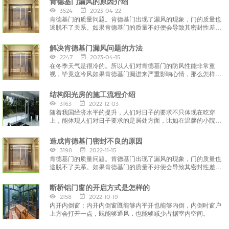
肯德基门漏风的原因介绍
3524
2023-04-22
肯德基门的质量问题。肯德基门出现了漏风的现象，门的质量也
逃脱不了关系。如果肯德基门的质量不好便会导致其密封性差，
因而漏风。
解决肯德基门漏风问题的方法
2247
2023-04-15
在冬季天气是很冷的。所以人们对肯德基门的防风性能非常重
视，毕竟这冷风如果肯德基门漏进来严重影响心情，那么怎样解
决肯德基门漏风的问题呢？
结构阳光房的施工流程介绍
3163
2022-12-03
随着我国经济水平的提升，人们对日子的要求不只体现在吃穿
上，能体现人们对日子要求的是居处方面，比如在温馨的小院里
建立一个钢结构阳光房，
造成肯德基门密封不良的原因
3198
2022-11-15
肯德基门的质量问题。肯德基门出现了漏风的现象，门的质量也
逃脱不了关系。如果肯德基门的质量不好便会导致其密封性差，
因而漏风。
断桥铝门窗的开启方式是怎样的
2158
2022-10-19
内开内倒窗：内开内倒窗既能够内平开也能够内倒，内倒时窗户
上方会打开一点，既能够通风，也能够减少占据室内空间。