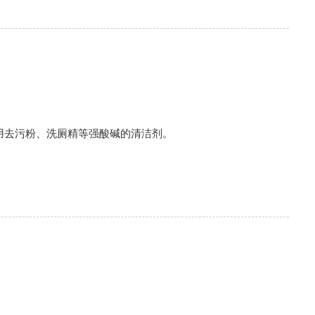
用去污粉、洗厕精等强酸碱的清洁剂。