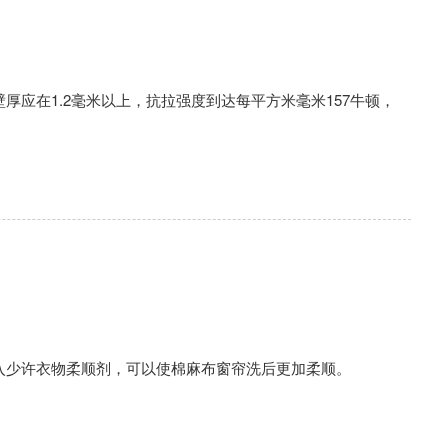
应在1.2毫米以上，抗拉强度到达每平方米毫米157牛顿，
入少许衣物柔顺剂，可以使棉麻布窗帘洗后更加柔顺。