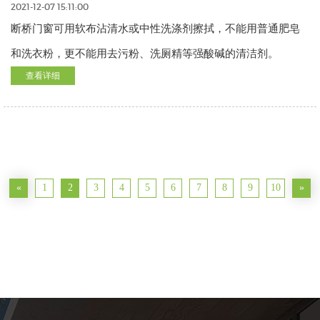
2021-12-07 15:11:00
断桥门窗可用软布沾清水或中性洗涤剂擦拭，不能用普通肥皂
和洗衣粉，更不能用去污粉、洗厕精等强酸碱的清洁剂。
查看详细
«
1
2
3
4
5
6
7
8
9
10
»